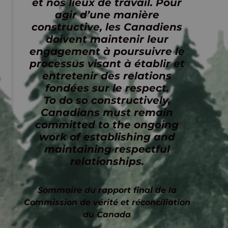
et nos lieux de travail. Pour
agir d’une manière
constructive, les Canadiens
doivent maintenir leur
engagement à poursuivre le
processus visant à établir et
entretenir des relations
fondées sur le respect.
To do so constructively,
Canadians must remain
committed to the ongoing
work of establishing and
maintaining respectful
relationships.
Sommaire du rapport final de la
Commission de vérité et réconciliation
du Canada