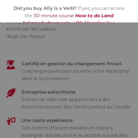
Pourquoi choisir l'IRG
Did you buy Ally is a Verb?
If yes, you can access
the
30-minute course
How to do Land
Entreprise autochtone,
Acknowledgements with Meaning
free.
animé par des valeurs,
dirigé par l'espoir
Certifié en gestion du changement Prosci​
Coaching expert pour soutenir votre leadership
dans la réconciliation
Entreprise autochtone
Entreprise nationale appartenant à des
Autochtones avec des clients partout au Canada
Une vaste expérience
Des milliers d’heures passées en classe à
enseigner la lutte contre le racisme aux adultes