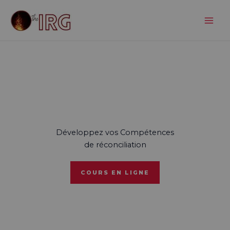
Aller
au
contenu
Développez vos Compétences
de réconciliation
COURS EN LIGNE