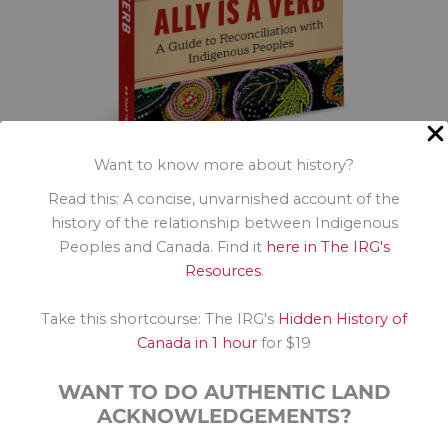
Want to know more about history?
Bestseller du Globe and Mail, avril
Read this: A concise, unvarnished account of the
Le best-seller du Toronto Star, avril
history of the relationship between Indigenous
Amazon Business Diversity Bestseller
Peoples and Canada. Find it
here in The IRG's
Indigo : la solution la plus attendue en 2025
Resources
.
Bookmanager Indie Meilleures ventes
Allié est un verbe
Take this shortcourse: The IRG's
Hidden History of
Canada in 1 hour
for $19
WANT TO DO AUTHENTIC LAND
ACKNOWLEDGEMENTS?